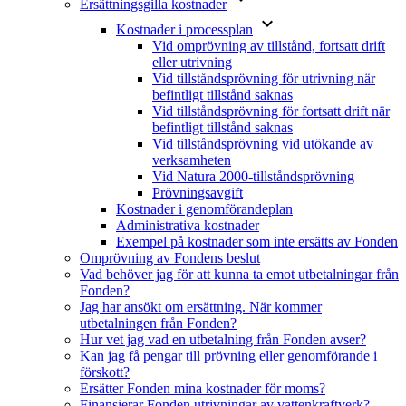
Ersättningsgilla kostnader
keyboard_arrow_down
Kostnader i processplan
Vid omprövning av tillstånd, fortsatt drift
eller utrivning
Vid tillståndsprövning för utrivning när
befintligt tillstånd saknas
Vid tillståndsprövning för fortsatt drift när
befintligt tillstånd saknas
Vid tillståndsprövning vid utökande av
verksamheten
Vid Natura 2000-tillståndsprövning
Prövningsavgift
Kostnader i genomförandeplan
Administrativa kostnader
Exempel på kostnader som inte ersätts av Fonden
Omprövning av Fondens beslut
Vad behöver jag för att kunna ta emot utbetalningar från
Fonden?
Jag har ansökt om ersättning. När kommer
utbetalningen från Fonden?
Hur vet jag vad en utbetalning från Fonden avser?
Kan jag få pengar till prövning eller genomförande i
förskott?
Ersätter Fonden mina kostnader för moms?
Finansierar Fonden utrivningar av vattenkraftverk?