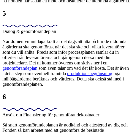
på Fonden har sedan ett möte och diskuterar de utdömda åtgärderna.
5
Dialog & genomförandeplan
När domen vunnit laga kraft är det dags att titta på hur de utdömda
åtgärderna ska genomföras, när det ska ske och vilka leverantörer
som du vill anlita. Precis som inför processplanen samlar du in
offerter från leverantörerna och går igenom dessa med din
projektledare. Det ni kommer överens om skrivs ner i en
genomförandeplan
som även talar om vad det får kosta. Det är även
i detta steg som eventuell framtida
produktionsbegränsning
pga
miljöåtgärderna beräknas och värderas. Detta ska också stå med i
genomförandeplanen.
6
Ansök om Finansiering för genomförandekostnader
Så snart genomförandeplanen är godkänd och attesterad av dig och
Fonden så kan arbetet med att genomföra de beslutade