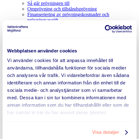
Så går prövningen till
Omprövning och tillståndsprövning
Finanseriering av prövningskostnader och
prövningsavgift
När måste min ansökan vara inlämnad till domstol?
Hur tidigt kan jag lämna in min ansökan till domstol?
Vad ska min ansökan till domstolen innehålla?
Jag vill överklaga domen jag har fått. Ersätter Fonden
de extra kostnader som detta innebär?
Webbplatsen använder cookies
keyboard_arrow_down
Information till dig som är leverantör
Vi använder cookies för att anpassa innehållet till
Vilka kostnader kan verksamhetsutövaren få ersättning
för från Fonden?
användarna, tillhandahålla funktioner för sociala medier
Hur går det till när verksamhetsutövaren väljer
och analysera vår trafik. Vi vidarebefordrar även sådana
leverantör?
identifierare och annan information från din enhet till de
När du som leverantör lämnar anbud på en förfrågan
Innan ni påbörjar arbetet
sociala medie- och analystjänster som vi samarbetar
Administration och fakturering
med. Dessa kan i sin tur kombinera informationen med
Kontakt med Fonden
annan information som du har tillhandahållit eller som de
keyboard_arrow_down
Genomförande av åtgärder
har samlat in när du har använt deras tjänster.
Ditt ansvar som verksamhetsutövare i genomförandet
Planering inför genomförandet
Konsultstöd i genomförandet
Visa detaljer
Entreprenad för genomförande av åtgärder
Slutbesiktning av genomförande