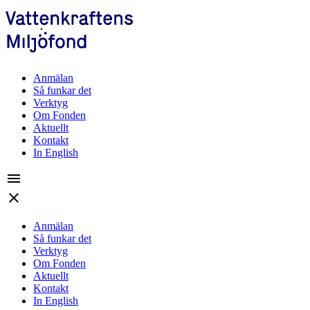
Anmälan
Så funkar det
Verktyg
Om Fonden
Aktuellt
Kontakt
In English
menu
close
Anmälan
Så funkar det
Verktyg
Om Fonden
Aktuellt
Kontakt
In English