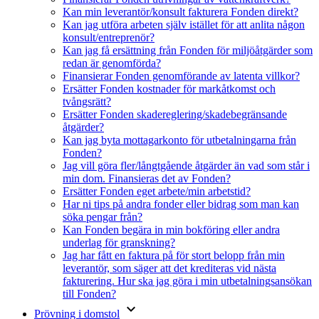
Kan min leverantör/konsult fakturera Fonden direkt?
Kan jag utföra arbeten själv istället för att anlita någon
konsult/entreprenör?
Kan jag få ersättning från Fonden för miljöåtgärder som
redan är genomförda?
Finansierar Fonden genomförande av latenta villkor?
Ersätter Fonden kostnader för markåtkomst och
tvångsrätt?
Ersätter Fonden skadereglering/skadebegränsande
åtgärder?
Kan jag byta mottagarkonto för utbetalningarna från
Fonden?
Jag vill göra fler/långtgående åtgärder än vad som står i
min dom. Finansieras det av Fonden?
Ersätter Fonden eget arbete/min arbetstid?
Har ni tips på andra fonder eller bidrag som man kan
söka pengar från?
Kan Fonden begära in min bokföring eller andra
underlag för granskning?
Jag har fått en faktura på för stort belopp från min
leverantör, som säger att det krediteras vid nästa
fakturering. Hur ska jag göra i min utbetalningsansökan
till Fonden?
keyboard_arrow_down
Prövning i domstol