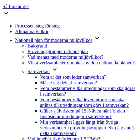
Så funkar det
expand_more
Processen steg för steg
Allmänna villkor
keyboard_arrow_down
Nationell plan för moderna miljövillkor
Bakgrund
Prövningsgrupper och tidsplan
Vad menas med moderna miljövillkor?
Vilka verksamheter omfattas av den nationella planen?
keyboard_arrow_down
Samverkan
Vem är det som leder samverkan?
Måste jag delta i samverkan?
Vem bestämmer vilka utredningar som ska göras
i samverkan?
Vem bestämmer vilka leverantörer som ska
anlitas till utredningar som görs i samverkan?
Gäller självrisken på 15% även när Fonden
finansierar utredningar i samverkan?
Min verksamhet ligger långt från övriga
verksamheter i prövningsgruppen. Ska jag ändå
delta i samverkan?
Vad innebär riktvärdet om 1,5 TWh?