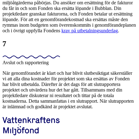
miljöåtgärderna påbörjas. Du ansöker om ersättning för de fakturor
du får in och som Fonden ska ersätta löpande i Bubblan. Din
projektledare granskar fakturorna, och Fonden betalar ut ersättning
löpande. För att en genomförandekostnad ska ersättas måste den
rymmas inom budgeten som överenskommits i genomförandeplanen
och i övrigt uppfylla Fondens
krav på utbetalningsunderlag
.
7
Avslut och rapportering
När genomförandet är klart och har blivit slutbesiktigat säkerställer
vi att alla dina kostnader för projektet som ska ersättas av Fonden
har blivit utbetalda. Därefter är det dags för att slutrapportera
projektet och utvärdera hur det har gått. Tillsammans med din
projektledare diskuterar ni resultatet och tittar på de totala
kostnaderna. Detta sammanfattas i en slutrapport. När slutrapporten
är inlämnad och godkänd är projektet avslutat.