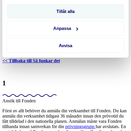
Kan jag få ersättning för ändringar och tillkommande
arbeten under genomförandet?
Tillåt alla
keyboard_arrow_down
Vanliga frågor & svar
Jag har sålt/köpt en verksamhet som är antagen till
Fonden. Vad gäller då?
Anpassa
Processen steg för steg
Avvisa
<< Tillbaka till Så funkar det
1
Ansök till Fonden
Först av allt behöver du anmäla din verksamhet till Fonden. Du kan
anmäla din verksamhet tidigast 36 månader innan den prövotid du
fått tilldelad i den nationella planen. Anmälan måste vara Fonden
tillhanda innan samverkan för din
prövningsgrupp
har avslutats. En