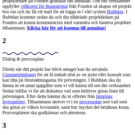
projektledare på Fonden granskar din anmälan. Om din verksamhet
uppfyller
villkoren för finansiering
från Fonden så skapas ett projekt
hos oss och du får ett mail för att logga in i vårt system
Bubblan
. I
Bubblan kommer sedan du och din tilldelade projektledare på
Fonden att kunna kommunicera med varandra och hantera projektet
tillsammans.
Klicka här för att komma till anmälan!
2
Dialog & processplan
Direkt när ditt projekt har blivit antaget kan du använda
Uppstartsbidraget
för att få initialt stöd av en jurist eller konsult som
kan titta på förutsättningarna för prövningen. I Bubblan ska du
lämna in ett antal uppgifter som vi vill känna till om din verksamhet.
Sedan träffas vi för att diskutera vad som behöver göras fram till
prövningen. Efter detta hämtar du in offerter från
lämpliga
leverantörer
. Tillsammans skriver vi i en
processplan
ned vad som
ska göras av vilken leverantör, samt hur mycket det beräknas kosta.
Processplanen ska godkännas och attesteras.
3