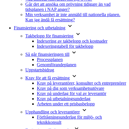
Går det att ansöka om prövning tidigare än vad
tidsplanen i NAP anger?
Min verksamhet är inte anmäld till nationella planen.
Kan jag ändå få ersättning?
keyboard_arrow_down
Finansiering och utbetalning
keyboard_arrow_down
Takbelopp för finansiering
Indexering av takbelopp och kostnader
Indexeringstabell för takbelopp
keyboard_arrow_down
Så går finansieringen till
Processplanen
Genomförandeplanen
Uppstartsbidrag
keyboard_arrow_down
Krav för att få ersättning
Krav på leverantörer, konsulter och entreprenörer
Krav på dig som verksamhetsutövare
Krav på underlag för val av leverantör
Krav på utbetalningsunderlag
Arbeten under ett prisbasbelopp
keyboard_arrow_down
Upphandling och leverantörer
Förfrågningsunderlag för miljö- och
teknikkonsult
keyboard_arrow_down