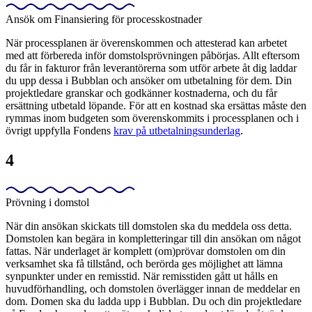
Ansök om Finansiering för processkostnader
När processplanen är överenskommen och attesterad kan arbetet
med att förbereda inför domstolsprövningen påbörjas. Allt eftersom
du får in fakturor från leverantörerna som utför arbete åt dig laddar
du upp dessa i Bubblan och ansöker om utbetalning för dem. Din
projektledare granskar och godkänner kostnaderna, och du får
ersättning utbetald löpande. För att en kostnad ska ersättas måste den
rymmas inom budgeten som överenskommits i processplanen och i
övrigt uppfylla Fondens
krav på utbetalningsunderlag
.
4
Prövning i domstol
När din ansökan skickats till domstolen ska du meddela oss detta.
Domstolen kan begära in kompletteringar till din ansökan om något
fattas. När underlaget är komplett (om)prövar domstolen om din
verksamhet ska få tillstånd, och berörda ges möjlighet att lämna
synpunkter under en remisstid. När remisstiden gått ut hålls en
huvudförhandling, och domstolen överlägger innan de meddelar en
dom. Domen ska du ladda upp i Bubblan. Du och din projektledare