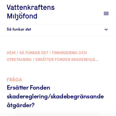
menu
expand_more
Så funkar det
HEM
/
SÅ FUNKAR DET
/
FINANSIERING OCH
UTBETALNING
/
ERSÄTTER FONDEN SKADEREGLERING/SKADEBEGRÄNSANDE ÅTGÄRDER?
FRÅGA
Ersätter Fonden
skadereglering/skadebegränsande
åtgärder?