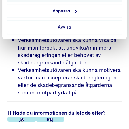
kostnadseffektiva åtgärdsalternativet för
att uppnå moderna miljövillkor.
Anpassa
Skaderegleringen ska vara rimlig
kostnadsmässigt och ska ha värderats
Avvisa
med vedertagna metoder.
Verksamhetsutövaren ska kunna visa på
hur man försökt att undvika/minimera
skaderegleringen eller behovet av
skadebegränsande åtgärder.
Verksamhetsutövaren ska kunna motivera
varför man accepterar skaderegleringen
eller de skadebegränsande åtgärderna
som en motpart yrkat på.
Hittade du informationen du letade efter?
Ja
Nej