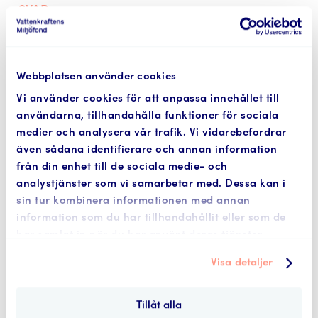
SVAR
Fonden kan finansiera kostnader för
skadereglering eller skadebegränsande
åtgärder om nedan kriterier är uppfyllda:
Webbplatsen använder cookies
Vi använder cookies för att anpassa innehållet till
Skaderegleringen eller de
användarna, tillhandahålla funktioner för sociala
skadebegränsande åtgärderna har dömts
medier och analysera vår trafik. Vi vidarebefordrar
ut i domstol i samband med NAP-
även sådana identifierare och annan information
prövningen
från din enhet till de sociala medie- och
Behovet av skaderegleringen ska ha
analystjänster som vi samarbetar med. Dessa kan i
uppstått/ska uppstå som en följd av
sin tur kombinera informationen med annan
utdömda miljöåtgärder som krävs för att
information som du har tillhandahållit eller som de
uppfylla de formella kvalitetskraven på
har samlat in när du har använt deras tjänster.
vattenmiljön.
Visa detaljer
Kostnaden för
skadereglering/skadebegränsande
åtgärder ska ingå i det mest
Tillåt alla