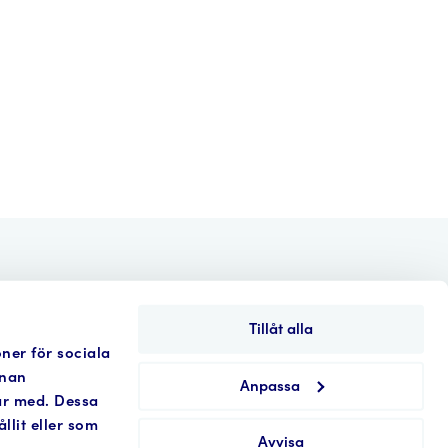
nden
Aktuellt
Kontakt
in english
Tillåt alla
oner för sociala
nnan
Anpassa
tar med. Dessa
a Hamngatan 30-34
lit eller som
Avvisa