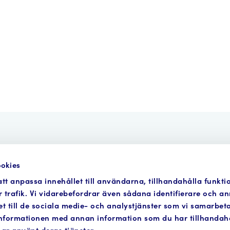
okies
Anmälan
Så funkar det
Verktyg
Om Fo
tt anpassa innehållet till användarna, tillhandahålla funkti
 trafik. Vi vidarebefordrar även sådana identifierare och a
et till de sociala medie- och analystjänster som vi samarbe
E-post:
info@vattenkraftensmiljofond.se
Östr
informationen med annan information som du har tillhandahål