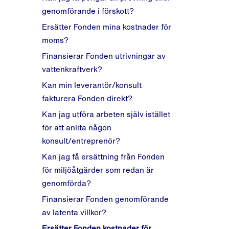
Gäller självrisken på 15% även
Vid tillståndsprövning vid
genomförande i förskott?
när Fonden finansierar
utökande av verksamheten
Ersätter Fonden mina kostnader för
utredningar i samverkan?
Vid Natura 2000-
moms?
Min verksamhet ligger långt från
tillståndsprövning
Finansierar Fonden utrivningar av
övriga verksamheter i
Prövningsavgift
vattenkraftverk?
prövningsgruppen. Ska jag ändå
Kan min leverantör/konsult
delta i samverkan?
fakturera Fonden direkt?
Kan jag utföra arbeten själv istället
för att anlita någon
konsult/entreprenör?
Kan jag få ersättning från Fonden
för miljöåtgärder som redan är
genomförda?
Finansierar Fonden genomförande
av latenta villkor?
Ersätter Fonden kostnader för