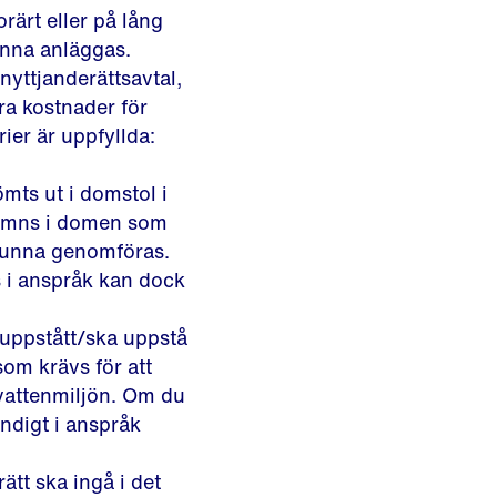
orärt eller på lång
unna anläggas.
nyttjanderättsavtal,
ra kostnader för
ier är uppfyllda:
mts ut i domstol i
ämns i domen som
 kunna genomföras.
 i anspråk kan dock
 uppstått/ska uppstå
om krävs för att
 vattenmiljön. Om du
ndigt i anspråk
ätt ska ingå i det