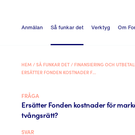
Anmälan
Så funkar det
Verktyg
Om Fo
HEM
/
SÅ FUNKAR DET
/
FINANSIERING OCH UTBETAL
ERSÄTTER FONDEN KOSTNADER FÖR MARKÅTKOMST OCH TVÅNGSRÄTT?
FRÅGA
Ersätter Fonden kostnader för mar
tvångsrätt?
SVAR