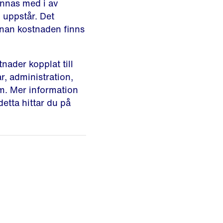
innas med i av
 uppstår. Det
innan kostnaden finns
ader kopplat till
r, administration,
.m. Mer information
etta hittar du på