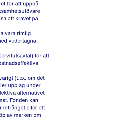
et för att uppnå
rksamhetsutövare
isa att kravet på
a vara rimlig
med vedertagna
ervitutsavtal) för att
ostnadseffektiva
arigt (t.ex. om det
eller upplag under
ektiva alternativet
omst. Fonden kan
 intrånget eller ett
ör köp av marken om