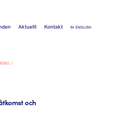
nden
Aktuellt
Kontakt
in english
NING
/
kåtkomst och