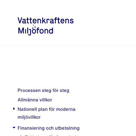
Processen steg för steg
Allmänna villkor
arrow_right
Nationell plan för moderna
miljövillkor
Bakgrund
arrow_right
Finansiering och utbetalning
Prövningsgrupper och tidsplan