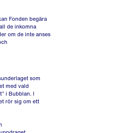
er kan Fonden begära
fall de inkomna
ller om de inte anses
och
gsunderlaget som
et med vald
” i Bubblan. I
t rör sig om ett
n
 uppdraget.