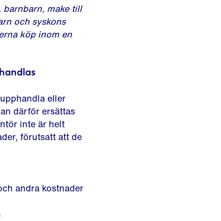
 barnbarn, make till
barn och syskons
nterna köp inom en
phandlas
t upphandla eller
an därför ersättas
ntör inte är helt
der, förutsatt att de
 och andra kostnader
n