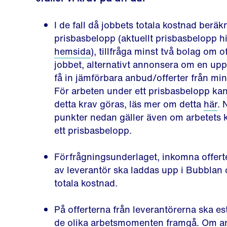
I de fall då jobbets totala kostnad beräk
prisbasbelopp (aktuellt prisbasbelopp h
hemsida
), tillfråga minst två bolag om of
jobbet, alternativt annonsera om en up
få in jämförbara anbud/offerter från min
För arbeten under ett prisbasbelopp ka
detta krav göras, läs mer om detta
här
. 
punkter nedan gäller även om arbetets 
ett prisbasbelopp.
Förfrågningsunderlaget, inkomna offerter
av leverantör ska laddas upp i Bubblan 
totala kostnad.
På offerterna från leverantörerna ska e
de olika arbetsmomenten framgå. Om ar