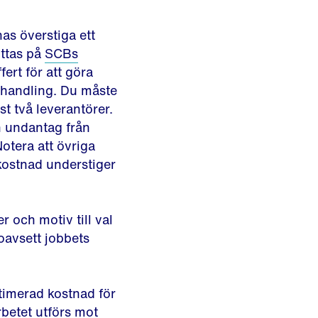
nas överstiga ett
ittas på
SCBs
fert för att göra
phandling. Du måste
st två leverantörer.
n undantag från
Notera att övriga
kostnad understiger
 och motiv till val
oavsett jobbets
stimerad kostnad för
betet utförs mot