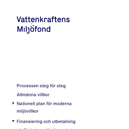
Processen steg för steg
Allmänna villkor
arrow_right
Nationell plan för moderna
miljövillkor
Bakgrund
arrow_right
Finansiering och utbetalning
Prövningsgrupper och tidsplan