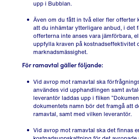
upp i Bubblan.
Även om du fått in två eller fler offert
att du inhämtar ytterligare anbud, i det 
offerterna inte anses vara jämförbara, e
uppfylla kraven på kostnadseffektivitet 
marknadsmässighet.
För ramavtal gäller följande:
Vid avrop mot ramavtal ska förfrågnin
användes vid upphandlingen samt avtal
leverantör laddas upp i fliken ”Dokument
dokumentets namn bör det framgå att de
ramavtal, samt med vilken leverantör.
Vid avrop mot ramavtal ska det finnas e
kostnadsuppskattning för det avropade