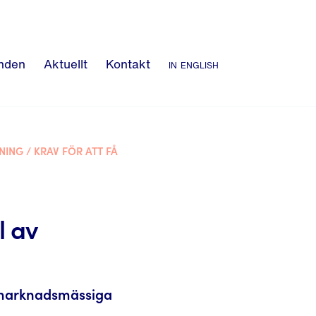
nden
Aktuellt
Kontakt
in english
NING
/
KRAV FÖR ATT FÅ
l av
r marknadsmässiga