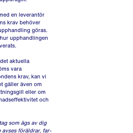
 med en leverantör
ns krav behöver
/upphandling göras.
 hur upphandlingen
verats.
det aktuella
döms vara
ndens krav, kan vi
et gäller även om
tningsgill eller om
nadseffektivitet och
etag som ägs av dig
avses föräldrar, far-