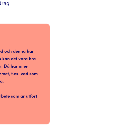
drag
med och denna har
n kan det vara bra
n. Då har ni en
met, t.ex. vad som
a.
rbete som är utfört