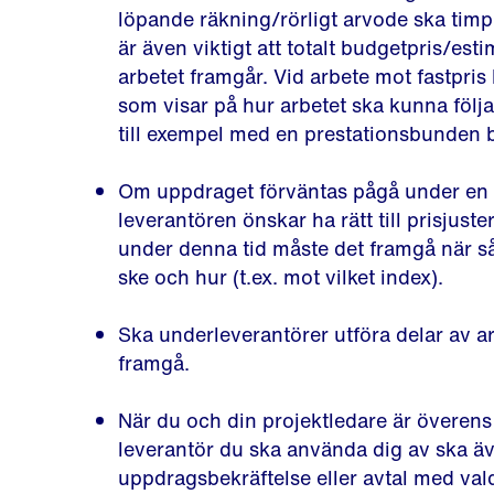
löpande räkning/rörligt arvode ska timp
är även viktigt att totalt budgetpris/esti
arbetet framgår. Vid arbete mot fastpri
som visar på hur arbetet ska kunna följ
till exempel med en prestationsbunden b
Om uppdraget förväntas pågå under en 
leverantören önskar ha rätt till prisjust
under denna tid måste det framgå när s
ske och hur (t.ex. mot vilket index).
Ska underleverantörer utföra delar av ar
framgå.
När du och din projektledare är överens
leverantör du ska använda dig av ska äv
uppdragsbekräftelse eller avtal med val