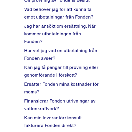
Omprövning av Fondens beslut
Gäller självrisken på 15% även
Vid omprövning av tillstånd,
Vad behöver jag för att kunna ta
Kostnader i genomförandeplan
när Fonden finansierar
fortsatt drift eller utrivning
emot utbetalningar från Fonden?
utredningar i samverkan?
Administrativa kostnader
Vid tillståndsprövning för
Jag har ansökt om ersättning. När
Min verksamhet ligger långt från
Exempel på kostnader som inte
utrivning när befintligt
kommer utbetalningen från
övriga verksamheter i
ersätts av Fonden
tillstånd saknas
Fonden?
prövningsgruppen. Ska jag ändå
Vid tillståndsprövning för
delta i samverkan?
Hur vet jag vad en utbetalning från
fortsatt drift när befintligt
Fonden avser?
tillstånd saknas
Kan jag få pengar till prövning eller
Vid tillståndsprövning vid
genomförande i förskott?
utökande av verksamheten
Ersätter Fonden mina kostnader för
Vid Natura 2000-
moms?
tillståndsprövning
Finansierar Fonden utrivningar av
Prövningsavgift
vattenkraftverk?
Kan min leverantör/konsult
fakturera Fonden direkt?