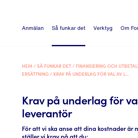
Anmälan
Så funkar det
Verktyg
Om Fo
HEM
/
SÅ FUNKAR DET
/
FINANSIERING OCH UTBETAL
ERSÄTTNING
/
KRAV PÅ UNDERLAG FÖR VAL AV LEVERANTÖR
Krav på underlag för va
leverantör
För att vi ska anse att dina kostnader ä
ställer vi krav på att du: