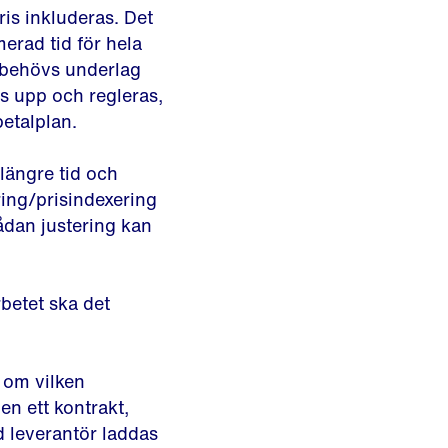
ris inkluderas. Det
merad tid för hela
s behövs underlag
as upp och regleras,
etalplan.
längre tid och
ering/prisindexering
ådan justering kan
betet ska det
 om vilken
en ett kontrakt,
d leverantör laddas