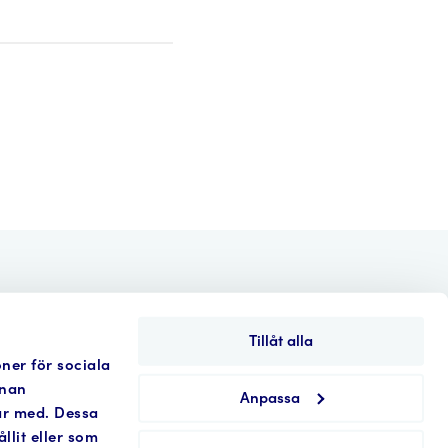
nden
Aktuellt
Kontakt
in english
Tillåt alla
oner för sociala
nnan
Anpassa
tar med. Dessa
a Hamngatan 30-34
lit eller som