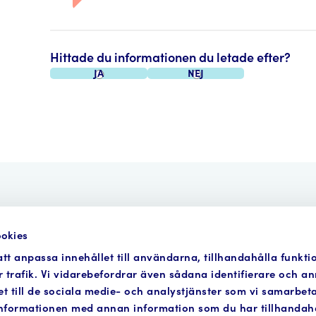
Hittade du informationen du letade efter?
Ja
Nej
okies
Anmälan
Så funkar det
Verktyg
Om Fo
tt anpassa innehållet till användarna, tillhandahålla funkti
 trafik. Vi vidarebefordrar även sådana identifierare och a
et till de sociala medie- och analystjänster som vi samarbe
E-post:
info@vattenkraftensmiljofond.se
Östr
informationen med annan information som du har tillhandahål