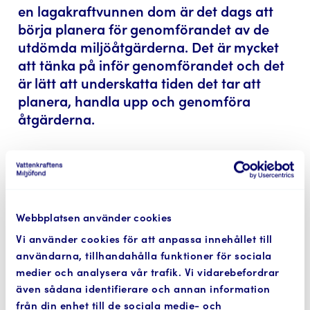
en lagakraftvunnen dom är det dags att
börja planera för genomförandet av de
utdömda miljöåtgärderna. Det är mycket
att tänka på inför genomförandet och det
är lätt att underskatta tiden det tar att
planera, handla upp och genomföra
åtgärderna.
Börja med att läsa igenom domen noggrant
och kontrollera ifall du behöver ta hjälp med
ytterligare utredningar, projektering eller
konsultstöd innan det är dags att handla upp
Webbplatsen använder cookies
entreprenör/-er för själva genomförandet.
Vi använder cookies för att anpassa innehållet till
användarna, tillhandahålla funktioner för sociala
Via länkarna nedan hittar du mer information
medier och analysera vår trafik. Vi vidarebefordrar
om vad du sedan behöver tänka på inför och
även sådana identifierare och annan information
under genomförandet.
från din enhet till de sociala medie- och