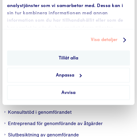
analystjänster som vi samarbetar med. Dessa kan i
Mer information om förutsättningarna för att
sin tur kombinera informationen med annan
erhålla finansiering kan läsas
här
.
information som du har tillhandahållit eller som de
har samlat in när du har använt deras tjänster.
Visa detaljer
Mer information
om
genomförandet
Tillåt alla
Ditt ansvar som verksamhetsutövare i genomförandet
Anpassa
Planering inför genomförandet
Genomförandeplanen
Avvisa
Kostnader i genomförandeplan
Konsultstöd i genomförandet
Entreprenad för genomförande av åtgärder
Slutbesiktning av genomförande