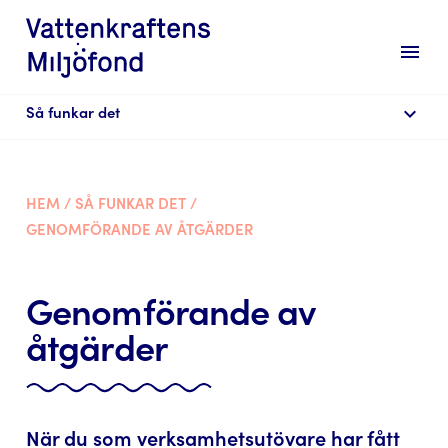
menu
expand_more
Så funkar det
HEM
/
SÅ FUNKAR DET
/
GENOMFÖRANDE AV ÅTGÄRDER
Genomförande av
åtgärder
När du som verksamhetsutövare har fått