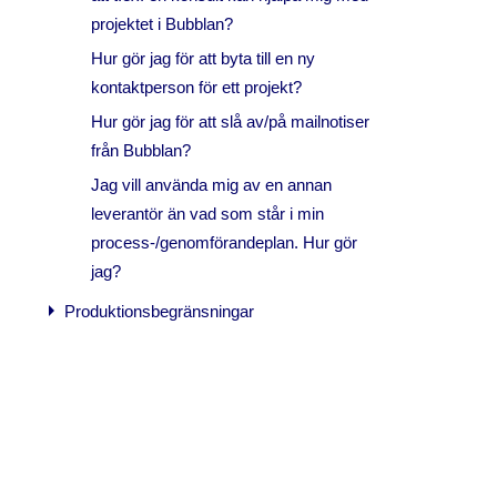
projektet i Bubblan?
Hur gör jag för att byta till en ny
kontaktperson för ett projekt?
Hur gör jag för att slå av/på mailnotiser
från Bubblan?
Jag vill använda mig av en annan
leverantör än vad som står i min
process-/genomförandeplan. Hur gör
jag?
arrow_right
Produktionsbegränsningar
Beräkna ersättning för
produktionsbegränsning
arrow_right
Modeller för beräkning och
värdering av
produktionsbegränsning