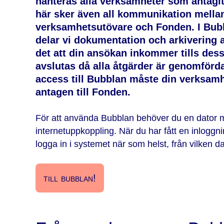
hanteras alla verksamheter som antagit
här sker även all kommunikation mella
verksamhetsutövare och Fonden. I Bubb
delar vi dokumentation och arkivering a
det att din ansökan inkommer tills dess
avslutas då alla åtgärder är genomförda.
access till Bubblan måste din verksamhe
antagen till Fonden.
För att använda Bubblan behöver du en dator
internetuppkoppling. När du har fått en inloggni
logga in i systemet när som helst, från vilken d
till bubblan!