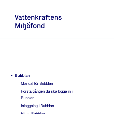
arrow_right
Bubblan
Manual för Bubblan
Första gången du ska logga in i
Bubblan
Inloggning i Bubblan
Hitta i Bubblan