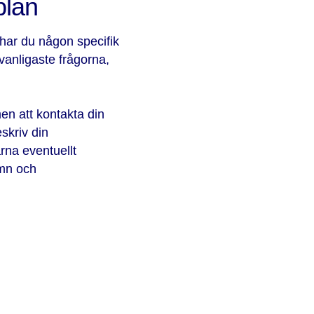
blan
 har du någon specifik
 vanligaste frågorna,
men att kontakta din
eskriv din
rna eventuellt
mn och