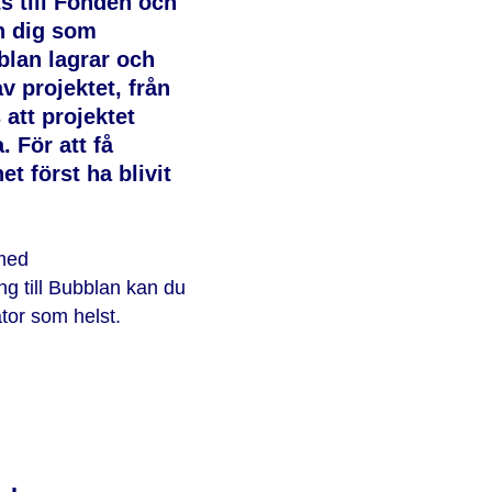
s till Fonden och
n dig som
lan lagrar och
v projektet, från
 att projektet
 För att få
t först ha blivit
 med
ng till Bubblan kan du
ator som helst.