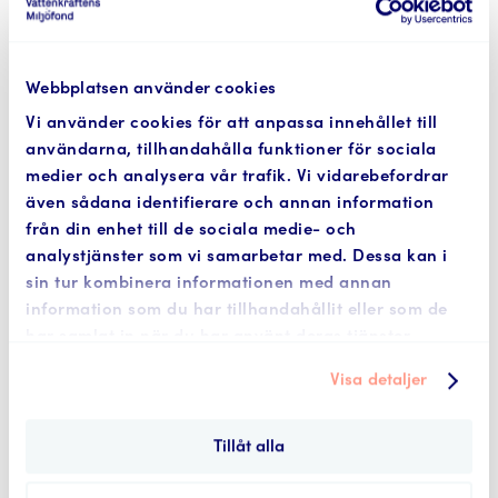
Filer för nedladdning
Webbplatsen använder cookies
2026
Vi använder cookies för att anpassa innehållet till
användarna, tillhandahålla funktioner för sociala
SNURRAN version 1.2 – 2026-Q2
medier och analysera vår trafik. Vi vidarebefordrar
SNURRAN version 1.2 – 2026-Q1
även sådana identifierare och annan information
från din enhet till de sociala medie- och
2025
analystjänster som vi samarbetar med. Dessa kan i
sin tur kombinera informationen med annan
SNURRAN version 1.2 – 2025-Q4
information som du har tillhandahållit eller som de
SNURRAN version 1.2 – 2025-Q3
har samlat in när du har använt deras tjänster.
SNURRAN version 1.2 – 2025-Q2
SNURRAN version 1.2 – 2025-Q1
Visa detaljer
2024
Tillåt alla
SNURRAN version 1.2 – 2024-Q4