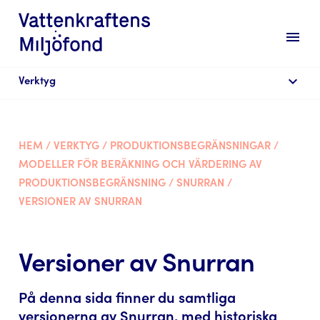
menu
expand_more
Verktyg
HEM
/
VERKTYG
/
PRODUKTIONSBEGRÄNSNINGAR
/
MODELLER FÖR BERÄKNING OCH VÄRDERING AV
PRODUKTIONSBEGRÄNSNING
/
SNURRAN
/
VERSIONER AV SNURRAN
Versioner av Snurran
På denna sida finner du samtliga
versionerna av Snurran, med historiska