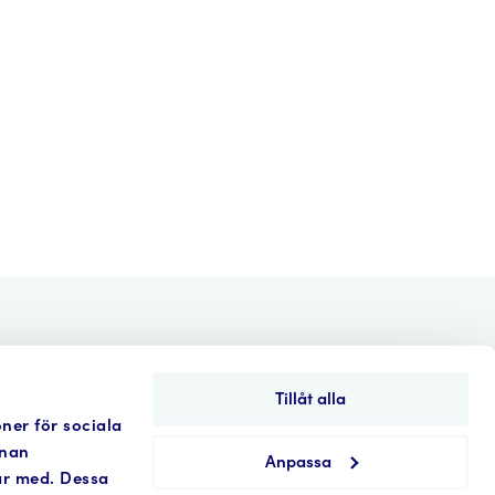
nden
Aktuellt
Kontakt
in english
Tillåt alla
oner för sociala
nnan
Anpassa
tar med. Dessa