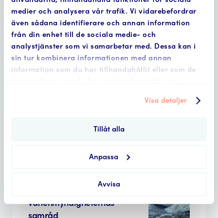
medier och analysera vår trafik. Vi vidarebefordrar
nationella planen • 8 mars,
även sådana identifierare och annan information
2022
från din enhet till de sociala medie- och
analystjänster som vi samarbetar med. Dessa kan i
sin tur kombinera informationen med annan
information som du har tillhandahållit eller som de
Välbesökt seminarium om
har samlat in när du har använt deras tjänster.
vattenkraftens omprövning
Visa detaljer
Tillåt alla
forskning och utveckling • 7
februari, 2022
Anpassa
Avvisa
Synpunkter på
vattenmyndigheternas
samråd