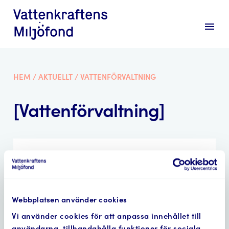
menu
HEM
/
AKTUELLT
/
VATTENFÖRVALTNING
[Vattenförvaltning]
Fondens remissvar gällande
HaV:s vägledning för
förklarande av KMV och
bedömning av annat sätt
Webbplatsen använder cookies
Vi använder cookies för att anpassa innehållet till
användarna, tillhandahålla funktioner för sociala