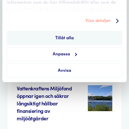
information som du har tillhandahållit eller som de
har samlat in när du har använt deras tjänster.
fonden • 10 juli, 2026
Visa detaljer
Full fart på fonden!
Tillåt alla
Anpassa
fonden • 12 maj, 2026
Avvisa
Vattenkraftens Miljöfond
öppnar igen och säkrar
långsiktigt hållbar
finansiering av
miljöåtgärder