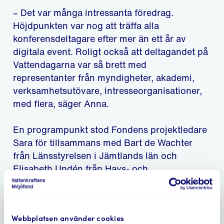
– Det var många intressanta föredrag.
Höjdpunkten var nog att träffa alla
konferensdeltagare efter mer än ett år av
digitala event. Roligt också att deltagandet på
Vattendagarna var så brett med
representanter från myndigheter, akademi,
verksamhetsutövare, intresseorganisationer,
med flera, säger Anna.
En programpunkt stod Fondens projektledare
Sara för tillsammans med Bart de Wachter
från Länsstyrelsen i Jämtlands län och
Elisabeth Undén från Havs- och
vattenmyndigheten (fd projektledare på
Fonden). De presenterade resultaten från
pilotprojekt Ljungan.
Webbplatsen använder cookies