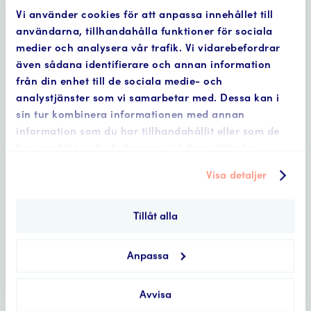
– Vi hoppas att projektets resultat ska komma
Vi använder cookies för att anpassa innehållet till
till användning i samverkan för Ljungan och
användarna, tillhandahålla funktioner för sociala
Gimån som nu påbörjats, men också i övriga
medier och analysera vår trafik. Vi vidarebefordrar
samverkansprocesser, berättar Sara.
även sådana identifierare och annan information
från din enhet till de sociala medie- och
analystjänster som vi samarbetar med. Dessa kan i
Rapporterna från pilotprojektet i Ljungan
sin tur kombinera informationen med annan
finns att ta del av
här
.
information som du har tillhandahållit eller som de
har samlat in när du har använt deras tjänster.
Visa detaljer
Tillåt alla
Anpassa
Avvisa