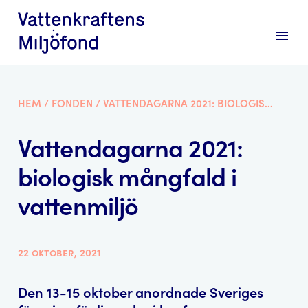
menu
HEM
/
FONDEN
/
VATTENDAGARNA 2021: BIOLOGISK MÅNGFALD I VATTENMILJÖ
Vattendagarna 2021:
biologisk mångfald i
vattenmiljö
22 oktober, 2021
Den 13-15 oktober anordnade Sveriges