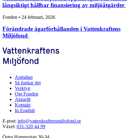
långsiktigt hållbar finansiering av miljöåtgärder
Fonden • 24 februari, 2026
Förändrade ägarförhållanden i Vattenkraftens
Miljöfond
Anmälan
Så funkar det
Verktyg
Om Fonden
Aktuellt
Kontakt
In English
E-post:
info@vattenkraftensmiljofond.se
Växel:
031-320 44 99
Östra Hamngatan 30-34