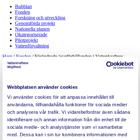
Bubblan
Fonden
Forskning och utveckling
Genomförda projekt
Nationella planen
Okategoriserade
Pilotprojekt
Vattenförvaltning
Hem
/
Fonden
/
Förändrade ägarförhållanden i Vattenkraftens
Miljöfond
Förändrade ägarförhållanden i
Vattenkraftens Miljöfond
Webbplatsen använder cookies
24 februari, 2026
Vi använder cookies för att anpassa innehållet till
användarna, tillhandahålla funktioner för sociala medier
Ägarförhållandena för Fonden har ändrats på så sätt att Holmen
och analysera vår trafik. Vi vidarebefordrar även sådana
sedan ägarmötet i februari inte längre är delägare i Fonden. Detta till
följd av ett beslut om utträde som Holmen fattat under det senaste
identifierare och annan information från din enhet till de
året och som godkänts av Fondens ägare. Holmen har varit en av
sociala medie- och analystjänster som vi samarbetar
ägarna i Fonden sedan 2023. Holmen motiverar sitt utträde med
med. Dessa kan i sin tur kombinera informationen med
hänsyn till att deras verksamhetsportfölj skiljer sig väsentligt från