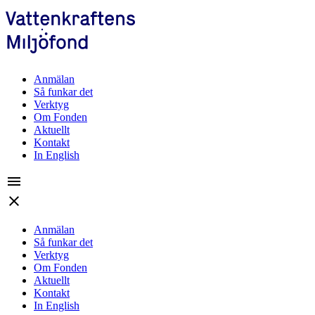
Anmälan
Så funkar det
Verktyg
Om Fonden
Aktuellt
Kontakt
In English
menu
close
Anmälan
Så funkar det
Verktyg
Om Fonden
Aktuellt
Kontakt
In English