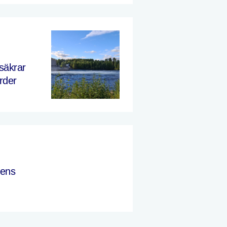
säkrar
ärder
tens