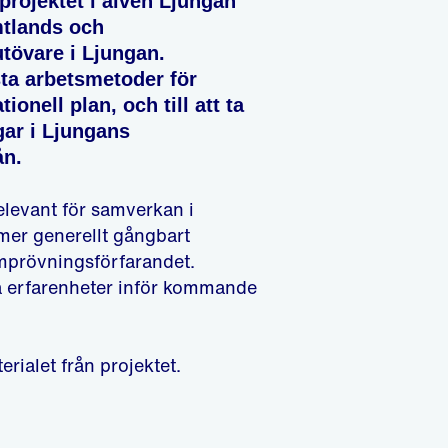
tprojektet i älven Ljungan
mtlands och
tövare i Ljungan.
sta arbetsmetoder för
ionell plan, och till att ta
ar i Ljungans
ån.
elevant för samverkan i
mer generellt gångbart
omprövningsförfarandet.
a erfarenheter inför kommande
erialet från projektet.