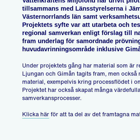
Vattenkraftens Miljöfond har drivit pilo
tillsammans med Länsstyrelserna i Jä
Västernorrlands län samt verksamhetsu
Projektets syfte var att utarbeta och te
regional samverkan enligt förslag till nat
fram underlag för samordnade prövning
huvudavrinningsområde inklusive Gim
Under projektets gång har material som är r
Ljungan och Gimån tagits fram, men också 
material, exempelvis kring processflödet i 
Projektet har också skapat många värdefull
samverkansprocesser.
Klicka här
för att ta del av det framtagna mat