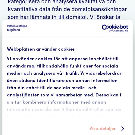
kategorisera och analysera kvalitativa och
kvantitativa data från de domstolsansökningar
som har lämnats in till domstol. Vi önskar ta
reda på vad prövningarna avser och vad
verksamhetsutövarna yrkar om; om yrkanden
överensstämmer med beslut om
miljökvalitetsnormer; om ansökningarna
Webbplatsen använder cookies
skiljer sig mellan olika delar av landet eller
Vi använder cookies för att anpassa innehållet till
mellan olika verksamhetsutövare och hur
användarna, tillhandahålla funktioner för sociala
domstolarna hanterar inkomna ansökningar.
medier och analysera vår trafik. Vi vidarebefordrar
även sådana identifierare och annan information
Insamling och analys av materialet ska bidra
från din enhet till de sociala medie- och
till att utvärdera och utveckla Fondens roll
analystjänster som vi samarbetar med. Dessa kan i
inom NAP-processen då vi strävar efter
sin tur kombinera informationen med annan
information som du har tillhandahållit eller som de
ständig förbättring av våra system, våra
har samlat in när du har använt deras tjänster.
metoder och i vår relation till branschen.
Visa detaljer
Mer information och hur du ansöker hittar du