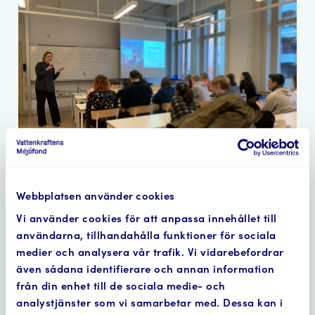
Fondens projektledare Sara föreläser om
Webbplatsen använder cookies
vattenkraftens roll i ett fossilfritt energisystem.
Vi använder cookies för att anpassa innehållet till
användarna, tillhandahålla funktioner för sociala
medier och analysera vår trafik. Vi vidarebefordrar
även sådana identifierare och annan information
från din enhet till de sociala medie- och
analystjänster som vi samarbetar med. Dessa kan i