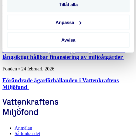
Öppettider i sommar
Tillåt alla
Fonden • 12 maj, 2026
Anpassa
Full fart på fonden!
Fonden • 25 februari, 2026
Avvisa
Vattenkraftens Miljöfond öppnar igen och säkrar
långsiktigt hållbar finansiering av miljöåtgärder
Fonden • 24 februari, 2026
Förändrade ägarförhållanden i Vattenkraftens
Miljöfond
Anmälan
Så funkar det