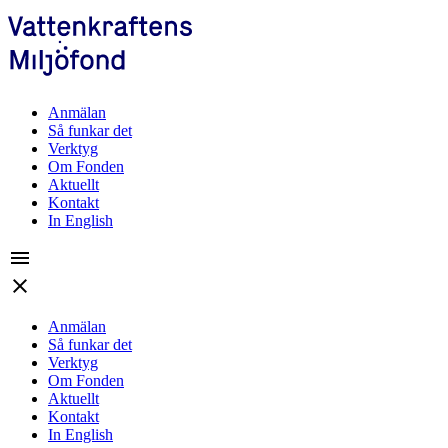
Anmälan
Så funkar det
Verktyg
Om Fonden
Aktuellt
Kontakt
In English
menu
close
Anmälan
Så funkar det
Verktyg
Om Fonden
Aktuellt
Kontakt
In English