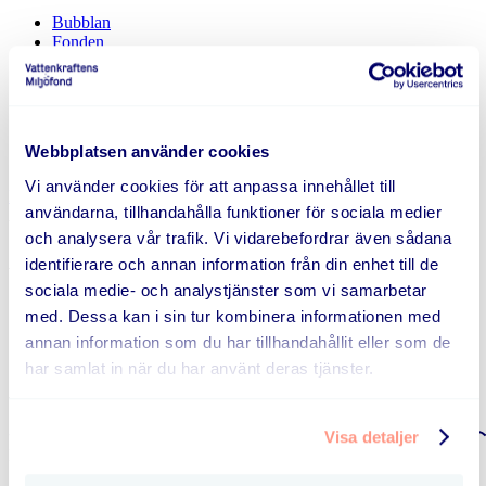
Bubblan
Fonden
Forskning och utveckling
Genomförda projekt
Nationella planen
Okategoriserade
Pilotprojekt
Webbplatsen använder cookies
Vattenförvaltning
Vi använder cookies för att anpassa innehållet till
Hem
/
Fonden
/
Årsmöten, konferenser och panelsamtal
/
användarna, tillhandahålla funktioner för sociala medier
Automatiseringsdagen_C
och analysera vår trafik. Vi vidarebefordrar även sådana
Automatiseringsdagen_C
identifierare och annan information från din enhet till de
sociala medie- och analystjänster som vi samarbetar
14 april, 2025
med. Dessa kan i sin tur kombinera informationen med
annan information som du har tillhandahållit eller som de
har samlat in när du har använt deras tjänster.
Aktuellt
Visa detaljer
Fonden • 10 juli, 2026