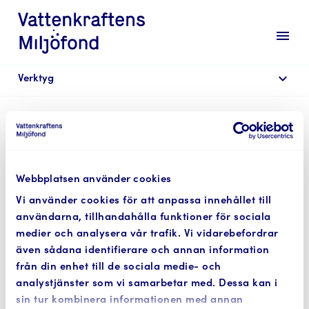
menu
expand_more
Verktyg
HEM
/
VERKTYG
/
BUBBLAN
/
KAN JAG SKAPA EN EXTRA
ANVÄNDARE SÅ ATT T.EX. EN KONSULT KAN HJÄLPA MIG
MED PROJEKTET I BUBBLAN?
/
Webbplatsen använder cookies
LÄGG-TILL-EXTRAANVÄNDARE-2
Vi använder cookies för att anpassa innehållet till
användarna, tillhandahålla funktioner för sociala
medier och analysera vår trafik. Vi vidarebefordrar
Lägg-till-
även sådana identifierare och annan information
från din enhet till de sociala medie- och
extraanvändare-2
analystjänster som vi samarbetar med. Dessa kan i
sin tur kombinera informationen med annan