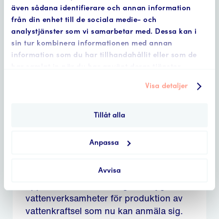
även sådana identifierare och annan information
fonden • 1 februari, 2022
från din enhet till de sociala medie- och
analystjänster som vi samarbetar med. Dessa kan i
Nu öppnar anmälan
sin tur kombinera informationen med annan
information som du har tillhandahållit eller som de
för verksamheter
har samlat in när du har använt deras tjänster.
med prövningstid
Visa detaljer
februari 2025
Tillåt alla
Från och med idag, den 1 februari 2022,
kan verksamheter som enligt nationella
Anpassa
planen ska lämna in sin ansökan till
mark- och miljödomstolen senast den 1
Avvisa
februari 2025 anmäla sig till Fonden. Vi
uppskattar att det rör sig om drygt 100
vattenverksamheter för produktion av
vattenkraftsel som nu kan anmäla sig.