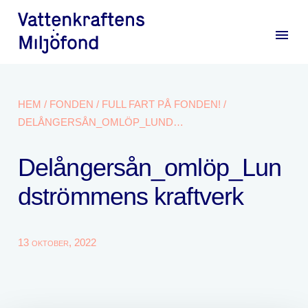
menu
HEM
/
FONDEN
/
FULL FART PÅ FONDEN!
/
DELÅNGERSÅN_OMLÖP_LUNDSTRÖMMENS KRAFTVERK
Delångersån_omlöp_Lun
dströmmens kraftverk
13 oktober, 2022