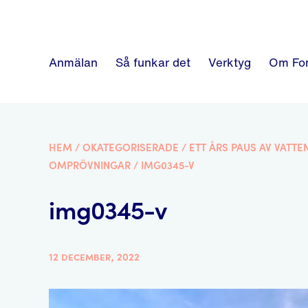
Anmälan
Så funkar det
Verktyg
Om Fo
HEM
/
OKATEGORISERADE
/
ETT ÅRS PAUS AV VATT
OMPRÖVNINGAR
/
IMG0345-V
img0345-v
12 december, 2022