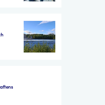
ch
raftens